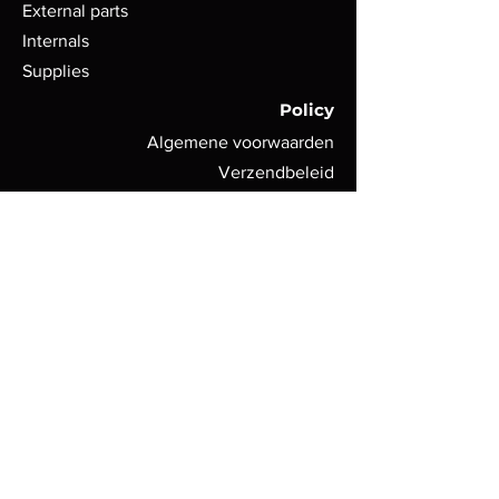
External parts
Internals
Supplies
Policy
Algemene voorwaarden
Verzendbeleid
Privacy Policy
Contact
Hans Verhaegen
Schoolstraat 17
2970 Schilde
Tel: 0468333167
saintsarmoryairsoft@gmail.com