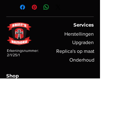
wapenwetgeveing mogen replica's
Replica is FULL METAL.
niet online verkocht worden noch
Replica wordt verkocht zonder
mogen deze worden opgestuurd.
magazijn inbegrepen.
Door deze replica te pre-orderen
Services
reserveerd u hem en kan u ter plaatse
Herstellingen
de verkoop van de replica afronden
Upgraden
en afhalen.
Erkeningsnummer:
Replica's op maat
2/1/25/1
Onderhoud
Shop
Sets
External parts
Internals
Supplies
Policy
Algemene voorwaarden
Verzendbeleid