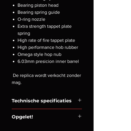
Bearing piston head
Bearing spring guide
O-ring nozzle
Extra strength tappet plate
spring
High rate of fire tappet plate
High performance hob rubber
Omega style hop nub
6.03mm presicion inner barrel
De replica wordt verkocht zonder
mag.
Technische specificaties
Aangedreven door een 11.1v lipo
Opgelet!
batterij en afgesteld en getest op
.28gr Green Devil bb's haalt deze
In navolging van de Belgische
replica 1 joule en 28 RPS.