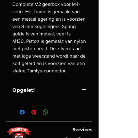
Complete V2 gearbox voor M4-
serie. Het frame is gemaakt van
een metaallegering en is voorzien
van 8 mm kogellagers. Spring
guide is van metaal, veer is
M130. Piston is gemaakt van nylon
met piston head. De zilverdraad
met lage weerstand wordt naar de
kolf geleid en is voorzien van een
kleine Tamiya-connector.
Opgelet!
Wij raden batterijen aan met een
spanning van 7,4 - 9,6 V.
Het gebruik
van een batterij van 11,1 V kan de
interne onderdelen van de
versnellingsbak beschadigen
. Als je
Services
een 11,1V-batterij wilt gebruiken, is het